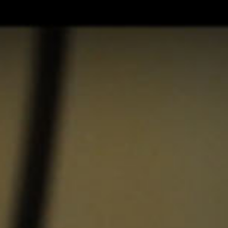
فتن
ه
حتوا